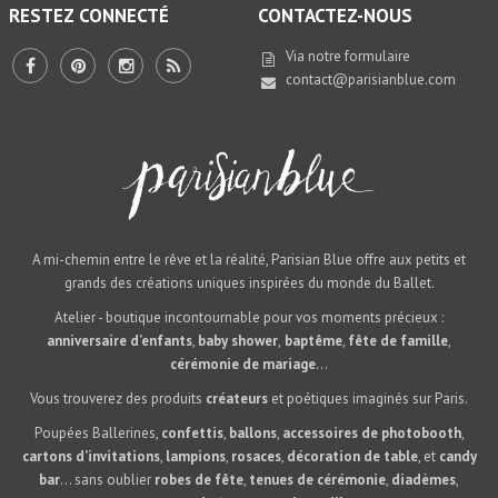
RESTEZ CONNECTÉ
CONTACTEZ-NOUS
Via notre
formulaire
contact@parisianblue.com
A mi-chemin entre le rêve et la réalité, Parisian Blue offre aux petits et
grands des créations uniques inspirées du monde du Ballet.
Atelier - boutique incontournable pour vos moments précieux :
anniversaire d’enfants
,
baby shower
,
baptême
,
fête de famille
,
cérémonie de mariage
...
Vous trouverez des produits
créateurs
et poétiques imaginés sur Paris.
Poupées Ballerines,
confettis
,
ballons
,
accessoires de photobooth
,
cartons d’invitations
,
lampions
,
rosaces
,
décoration de table
, et
candy
bar
… sans oublier
robes de fête
,
tenues de cérémonie
,
diadèmes
,