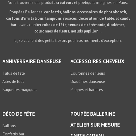
Vous trouverez des produits
créateurs
et poétiques imaginés sur Paris.
Poupées Ballerines,
confettis
,
ballons
,
accessoires de photobooth
,
cartons d’invitations
,
lampions
,
rosaces
,
décoration de table
, et
candy
bar
… sans oublier
robes de fête
,
tenues de cérémonie
,
diadèmes
,
couronnes de fleurs
,
nœuds papillon
…
Ici, se cachent des petits trésors pour vos moments d’exception.
ANNIVERSAIRE DANSEUSE
ACCESSOIRES CHEVEUX
Tutus de fête
Couronnes de fleurs
Ailes de fées
Diadèmes danseuse
Baguettes magiques
Peignes et barettes
DÉCO DE FÊTE
POUPÉE BALLERINE
ATELIER SUR MESURE
Ballons
Confettis bar
CARTE CADEAU