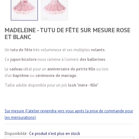
MADELEINE - TUTU DE FÊTE SUR MESURE ROSE
ET BLANC
Un t
utu de fête
très volumineux et ses multiples
volants.
Ce
jupon bicolore
nous ramène à l'univers
des ballerines.
Le
cadeau
idéal pour un
anniversaire de petite fille
ou lors
d'un
baptême
ou
cérémonie de mariage.
Taille adulte disponible pour un joli
look "mère - fille"
Sur mesure (l'atelier reviendra vers vous après la prise de commande pour
les mensurations)
Disponibilité :
Ce produit n'est plus en stock