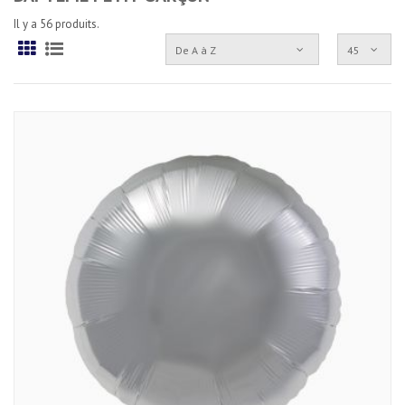
Il y a 56 produits.
De A à Z
45
Grille
Liste