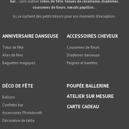
bar
… sans oublier
robes de fête
,
tenues de cérémonie
,
diadèmes
,
couronnes de fleurs
,
nœuds papillon
…
Ici, se cachent des petits trésors pour vos moments d’exception.
ANNIVERSAIRE DANSEUSE
ACCESSOIRES CHEVEUX
Tutus de fête
Couronnes de fleurs
Ailes de fées
Diadèmes danseuse
Baguettes magiques
Peignes et barettes
DÉCO DE FÊTE
POUPÉE BALLERINE
ATELIER SUR MESURE
Ballons
Confettis bar
CARTE CADEAU
Accessoires Photobooth
Décoration de table