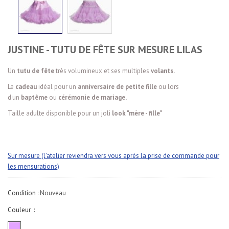
JUSTINE - TUTU DE FÊTE SUR MESURE LILAS
Un
tutu de fête
très volumineux et ses multiples
volants.
Le
cadeau
idéal pour un
anniversaire de petite fille
ou lors
d'un
baptême
ou
cérémonie de mariage.
Taille adulte disponible pour un joli
look "mère - fille"
Sur mesure (l'atelier reviendra vers vous après la prise de commande pour
les mensurations)
Condition :
Nouveau
Couleur :