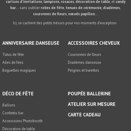
cartons d’invitations
,
lampions
,
rosaces
,
décoration de table
, et
candy
bar
… sans oublier
robes de fête
,
tenues de cérémonie
,
diadèmes
,
couronnes de fleurs
,
nœuds papillon
…
Ici, se cachent des petits trésors pour vos moments d’exception.
ANNIVERSAIRE DANSEUSE
ACCESSOIRES CHEVEUX
Tutus de fête
Couronnes de fleurs
Ailes de fées
Diadèmes danseuse
Baguettes magiques
Peignes et barettes
DÉCO DE FÊTE
POUPÉE BALLERINE
ATELIER SUR MESURE
Ballons
Confettis bar
CARTE CADEAU
Accessoires Photobooth
Décoration de table