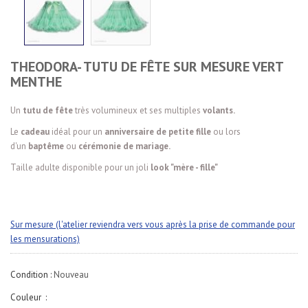
THEODORA- TUTU DE FÊTE SUR MESURE VERT
MENTHE
Un
tutu de fête
très volumineux et ses multiples
volants.
Le
cadeau
idéal pour un
anniversaire de petite fille
ou lors
d'un
baptême
ou
cérémonie de mariage.
Taille adulte disponible pour un joli
look "mère - fille"
Sur mesure (l'atelier reviendra vers vous après la prise de commande pour
les mensurations)
Condition :
Nouveau
Couleur :