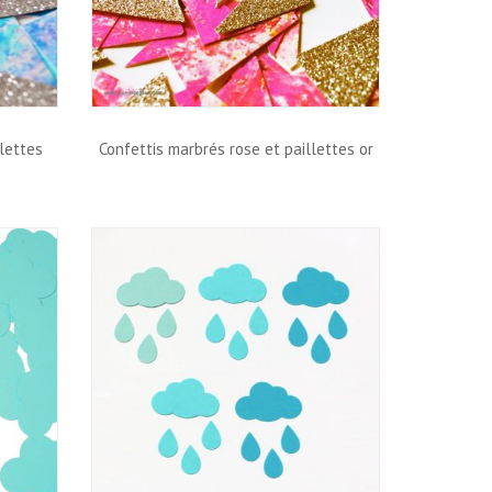
llettes
Confettis marbrés rose et paillettes or