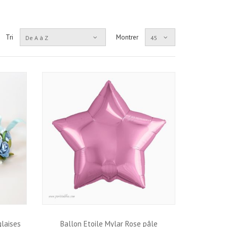
Tri
Montrer
De A à Z
45
glaises
Ballon Etoile Mylar Rose pâle