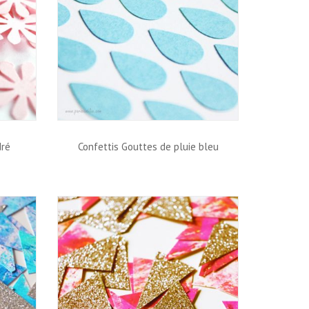
dré
Confettis Gouttes de pluie bleu