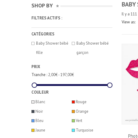
BABY
SHOP BY
Il y a 111
FILTRES ACTIFS :
View as:
CATÉGORIES
Baby Shower bébé
Baby Shower bébé
fille
garçon
PRIX
Tranche :
2,00€ - 197,00€
COULEUR
Blanc
Rouge
Noir
Orange
Bleu
Vert
Jaune
Turquoise
Phot