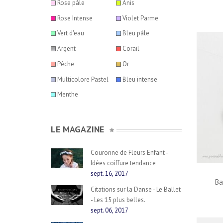
Rose pâle
Anis
Rose Intense
Violet Parme
Vert d'eau
Bleu pâle
Argent
Corail
Pêche
Or
Multicolore Pastel
Bleu intense
Menthe
LE MAGAZINE
Couronne de Fleurs Enfant -
Idées coiffure tendance
sept. 16, 2017
Ba
Citations sur la Danse - Le Ballet
- Les 15 plus belles.
sept. 06, 2017