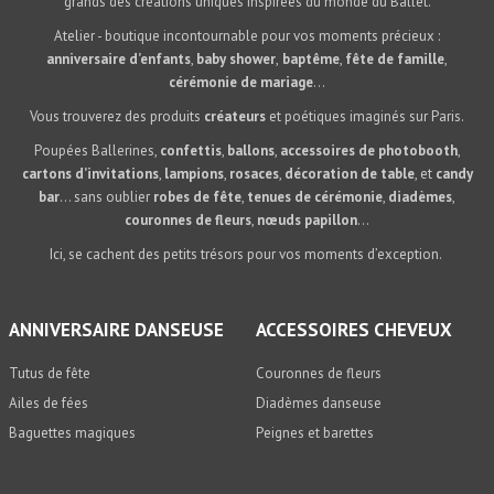
grands des créations uniques inspirées du monde du Ballet.
Atelier - boutique incontournable pour vos moments précieux :
anniversaire d’enfants
,
baby shower
,
baptême
,
fête de famille
,
cérémonie de mariage
...
Vous trouverez des produits
créateurs
et poétiques imaginés sur Paris.
Poupées Ballerines,
confettis
,
ballons
,
accessoires de photobooth
,
cartons d’invitations
,
lampions
,
rosaces
,
décoration de table
, et
candy
bar
… sans oublier
robes de fête
,
tenues de cérémonie
,
diadèmes
,
couronnes de fleurs
,
nœuds papillon
…
Ici, se cachent des petits trésors pour vos moments d’exception.
ANNIVERSAIRE DANSEUSE
ACCESSOIRES CHEVEUX
Tutus de fête
Couronnes de fleurs
Ailes de fées
Diadèmes danseuse
Baguettes magiques
Peignes et barettes