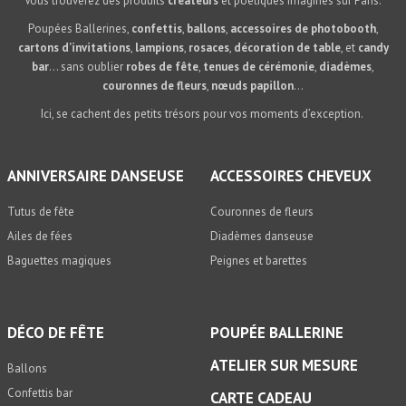
Vous trouverez des produits
créateurs
et poétiques imaginés sur Paris.
Poupées Ballerines,
confettis
,
ballons
,
accessoires de photobooth
,
cartons d’invitations
,
lampions
,
rosaces
,
décoration de table
, et
candy
bar
… sans oublier
robes de fête
,
tenues de cérémonie
,
diadèmes
,
couronnes de fleurs
,
nœuds papillon
…
Ici, se cachent des petits trésors pour vos moments d’exception.
ANNIVERSAIRE DANSEUSE
ACCESSOIRES CHEVEUX
Tutus de fête
Couronnes de fleurs
Ailes de fées
Diadèmes danseuse
Baguettes magiques
Peignes et barettes
DÉCO DE FÊTE
POUPÉE BALLERINE
ATELIER SUR MESURE
Ballons
Confettis bar
CARTE CADEAU