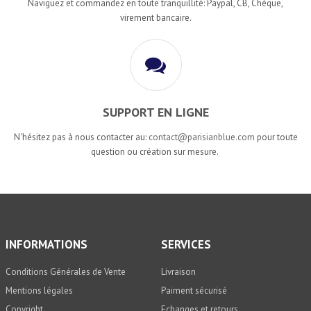
Naviguez et commandez en toute tranquillité: Paypal, CB, Chèque,
virement bancaire.
SUPPORT EN LIGNE
N'hésitez pas à nous contacter au:
contact@parisianblue.com
pour toute
question ou création sur mesure.
INFORMATIONS
SERVICES
Conditions Générales de Vente
Livraison
Mentions légales
Paiment sécurisé
Copyright
Echanges et retours