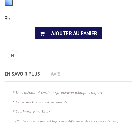
Qty :
AJOUTER AU PANIER
EN SAVOIR PLUS
AVIS
* Dimensions : 4 cm de large environ (chaque confetti)
* Card-stock résistant, de qualité.
* Couleurs: Bleu Doux.
(Nb: les couleurs peuvent légèrement différencier de celles vues à l'écran)