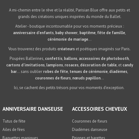
A mi-chemin entre le rêve et la réalité, Parisian Blue offre aux petits et
grands des créations uniques inspirées du monde du Ballet.
Atelier - boutique incontournable pour vos moments précieux :
anniversaire d’enfants
,
baby shower
,
baptême
,
fête de famille
,
cérémonie de mariage
...
Vous trouverez des produits
créateurs
et poétiques imaginés sur Paris.
Poupées Ballerines,
confettis
,
ballons
,
accessoires de photobooth
,
cartons d’invitations
,
lampions
,
rosaces
,
décoration de table
, et
candy
bar
… sans oublier
robes de fête
,
tenues de cérémonie
,
diadèmes
,
couronnes de fleurs
,
nœuds papillon
…
Ici, se cachent des petits trésors pour vos moments d’exception.
ANNIVERSAIRE DANSEUSE
ACCESSOIRES CHEVEUX
Tutus de fête
Couronnes de fleurs
Ailes de fées
Diadèmes danseuse
Baguettes magiques
Peignes et barettes